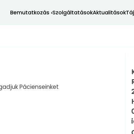
Bemutatkozás
›
Szolgáltatások
Aktualitások
Tá
gadjuk Pácienseinket