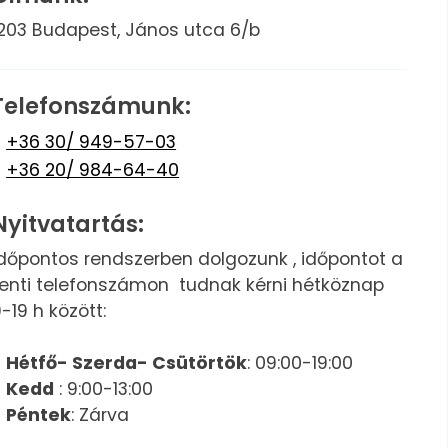
1203 Budapest, János utca 6/b
Telefonszámunk:
+36 30/ 949-57-03
+36 20/ 984-64-40
Nyitvatartás:
Időpontos rendszerben dolgozunk , időpontot a
fenti telefonszámon tudnak kérni hétköznap
-19 h között:
Hétfő- Szerda- Csütörtök
: 09:00-19:00
Kedd
: 9:00-13:00
Péntek
: Zárva