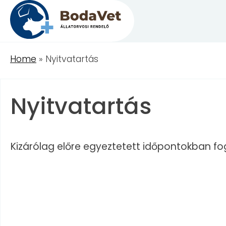
Skip
to
content
Home
»
Nyitvatartás
Nyitvatartás
Kizárólag előre egyeztetett időpontokban fo