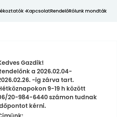
jékoztatók
›
Kapcsolat
Rendelő
Rólunk mondták
Kedves Gazdik!
Rendelőnk a 2026.02.04-
2026.02.26. -ig zárva tart.
Hétköznapokon 9-19 h között
06/20-984-6440 számon tudnak
időpontot kérni.
Címünk: