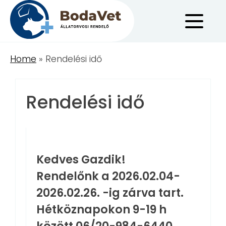
Skip
to
content
Home
»
Rendelési idő
Rendelési idő
Kedves Gazdik!
Rendelőnk a 2026.02.04-
2026.02.26. -ig zárva tart.
Hétköznapokon 9-19 h
között 06/20-984-6440